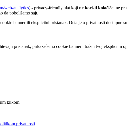
om/web-analytics
) - privacy-friendly alat koji
ne koristi kolačiće
, ne pr
imo da poboljšamo sajt.
kie banner ili eksplicitni pristanak. Detalje o privatnosti dostupne s
evaju pristanak, prikazaćemo cookie banner i tražiti tvoj eksplicitni op
nim klikom.
olitikom privatnosti
.