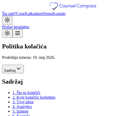
Šta radi?
Cene
Kalkulator
Demo
Kontakt
Probaj besplatno
Politika kolačića
Poslednja izmena:
19. maj 2026.
Sadržaj
Sadržaj
1. Šta su kolačići
2. Koje kolačiće koristimo
3. Tvoj izbor
4. Analytics
5. Izmene
6. Kontakt