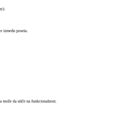
ay).
nce između poseta.
ća može da utiče na funkcionalnost.