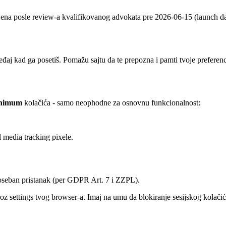
ljena posle review-a kvalifikovanog advokata pre 2026-06-15 (launch d
uređaj kad ga posetiš. Pomažu sajtu da te prepozna i pamti tvoje prefere
nimum
kolačića - samo neophodne za osnovnu funkcionalnost:
l media tracking pixele.
poseban pristanak (per GDPR Art. 7 i ZZPL).
kroz settings tvog browser-a. Imaj na umu da blokiranje sesijskog kolači