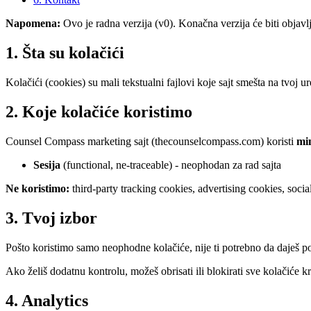
Napomena:
Ovo je radna verzija (v0). Konačna verzija će biti objav
1. Šta su kolačići
Kolačići (cookies) su mali tekstualni fajlovi koje sajt smešta na tvoj 
2. Koje kolačiće koristimo
Counsel Compass marketing sajt (thecounselcompass.com) koristi
mi
Sesija
(functional, ne-traceable) - neophodan za rad sajta
Ne koristimo:
third-party tracking cookies, advertising cookies, socia
3. Tvoj izbor
Pošto koristimo samo neophodne kolačiće, nije ti potrebno da daješ 
Ako želiš dodatnu kontrolu, možeš obrisati ili blokirati sve kolačiće 
4. Analytics