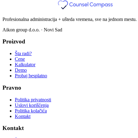
Profesionalna administracija + ušteda vremena, sve na jednom mestu.
Aikon group d.o.o.
· Novi Sad
Proizvod
Šta radi?
Cene
Kalkulator
Demo
Probaj besplatno
Pravno
Politika privatnosti
Uslovi korišćenja
Politika kolačića
Kontakt
Kontakt