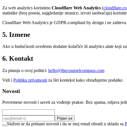
Za web analytics koristimo
Cloudflare Web Analytics
(
cloudflare.c
statistike (broj poseta, najgledanije stranice, izvori saobraćaja) korist
Cloudflare Web Analytics je GDPR-compliant by design i ne zahteva coo
5. Izmene
Ako u budućnosti uvedemo dodatne kolačiće ili analytics alate koji zaht
6. Kontakt
Za pitanja o ovoj politici:
hello@thecounselcompass.com
Vidi i
Politiku privatnosti
za širi kontekst kako obrađujemo podatke.
Novosti
Povremene novosti i saveti za vođenje prakse. Bez spama, odjava jed
Prijavi se
Slažem se da primam novosti i da se moj email obradi u skladu sa
P