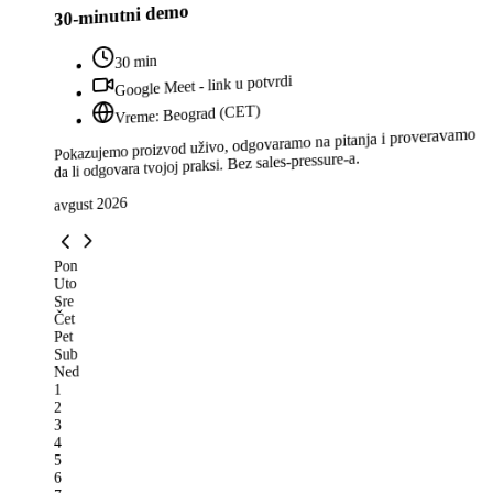
30-minutni demo
30 min
Google Meet - link u potvrdi
Vreme: Beograd (CET)
Pokazujemo proizvod uživo, odgovaramo na pitanja i proveravamo
da li odgovara tvojoj praksi. Bez sales-pressure-a.
avgust 2026
Pon
Uto
Sre
Čet
Pet
Sub
Ned
1
2
3
4
5
6