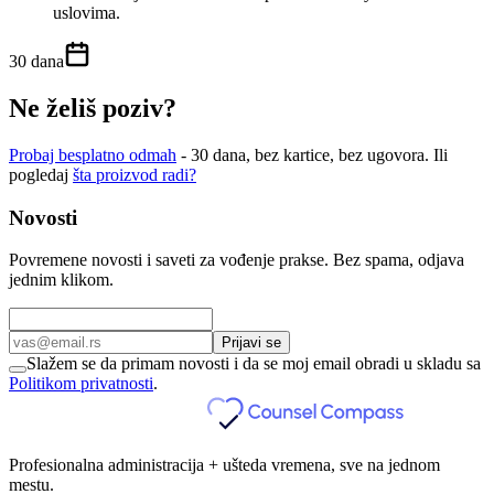
uslovima.
30 dana
Ne želiš poziv?
Probaj besplatno odmah
- 30 dana, bez kartice, bez ugovora. Ili
pogledaj
šta proizvod radi?
Novosti
Povremene novosti i saveti za vođenje prakse. Bez spama, odjava
jednim klikom.
Prijavi se
Slažem se da primam novosti i da se moj email obradi u skladu sa
Politikom privatnosti
.
Profesionalna administracija + ušteda vremena, sve na jednom
mestu.