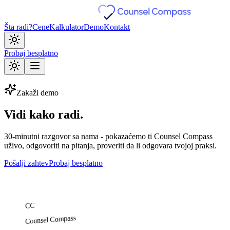
Šta radi?
Cene
Kalkulator
Demo
Kontakt
Probaj besplatno
Zakaži demo
Vidi kako radi.
30-minutni razgovor sa nama - pokazaćemo ti Counsel Compass
uživo, odgovoriti na pitanja, proveriti da li odgovara tvojoj praksi.
Pošalji zahtev
Probaj besplatno
CC
Counsel Compass