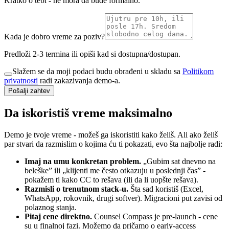
Kratko o tebi - ne mora da bude formalno.
Kada je dobro vreme za poziv?
Predloži 2-3 termina ili opiši kad si dostupna/dostupan.
Slažem se da moji podaci budu obrađeni u skladu sa
Politikom
privatnosti
radi zakazivanja demo-a.
Pošalji zahtev
Da iskoristiš vreme maksimalno
Demo je tvoje vreme - možeš ga iskoristiti kako želiš. Ali ako želiš
par stvari da razmislim o kojima ću ti pokazati, evo šta najbolje radi:
Imaj na umu konkretan problem.
„Gubim sat dnevno na
beleške” ili „klijenti me često otkazuju u poslednji čas” -
pokažem ti kako CC to rešava (ili da li uopšte rešava).
Razmisli o trenutnom stack-u.
Šta sad koristiš (Excel,
WhatsApp, rokovnik, drugi softver). Migracioni put zavisi od
polaznog stanja.
Pitaj cene direktno.
Counsel Compass je pre-launch - cene
su u finalnoj fazi. Možemo da pričamo o early-access