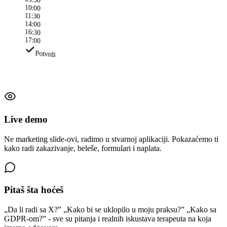
10:00
11:30
14:00
16:30
17:00
Potvrdi
Live demo
Ne marketing slide-ovi, radimo u stvarnoj aplikaciji. Pokazaćemo ti
kako radi zakazivanje, beleše, formulari i naplata.
Pitaš šta hoćeš
„Da li radi sa X?” „Kako bi se uklopilo u moju praksu?” „Kako sa
GDPR-om?” - sve su pitanja i realnih iskustava terapeuta na koja