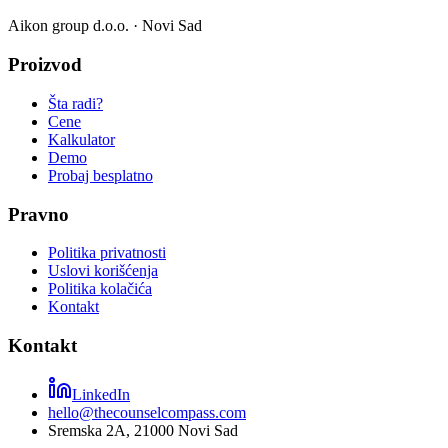
Aikon group d.o.o.
· Novi Sad
Proizvod
Šta radi?
Cene
Kalkulator
Demo
Probaj besplatno
Pravno
Politika privatnosti
Uslovi korišćenja
Politika kolačića
Kontakt
Kontakt
LinkedIn
hello@thecounselcompass.com
Sremska 2A, 21000 Novi Sad